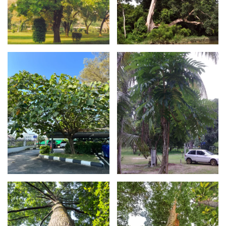
Lanjut
Lanjut
Maklumat
Maklumat
Lanjut
Lanjut