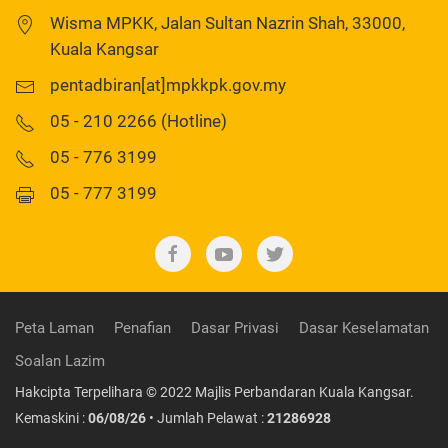
Wisma MPKK, Jalan Sultan Nazrin Shah, 33000,
Kuala Kangsar
pentadbiran[at]mpkkpk.gov.my
05 - 210 2266 (Hotline)
05 - 776 3199
05 - 777 3199
Peta Laman
Penafian
Dasar Privasi
Dasar Keselamatan
Soalan Lazim
Hakcipta Terpelihara © 2022 Majlis Perbandaran Kuala Kangsar.
Kemaskini :
06/08/26
• Jumlah Pelawat :
21286928