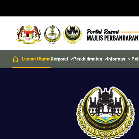
Laman Utama
Korporat
Perkhidmatan
Informasi
Pel