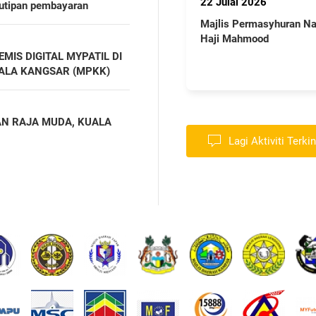
22 Julai 2026
29 April 2026
kutipan pembayaran
Majlis Permasyhuran Nama Jalan
Majlis Angkat Su
Haji Mahmood
Majlis, Majlis P
Kangsar
IS DIGITAL MYPATIL DI
ALA KANGSAR (MPKK)
AN RAJA MUDA, KUALA
Lagi Aktiviti Terkin