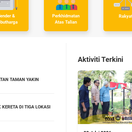
ender &
Perkhidmatan
Rakya
butharga
Atas Talian
Aktiviti Terkini
ATAN TAMAN YAKIN
KERETA DI TIGA LOKASI