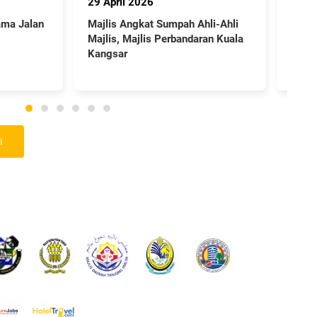
18 Mac 2026
mpah Ahli-Ahli
Lebih 27,000 Panjut Terangi Kuala
erbandaran Kuala
Kangsar, 21 Penyertaan
Meriahkan Pesta Panjut Kuala
Kangsar 2026
i