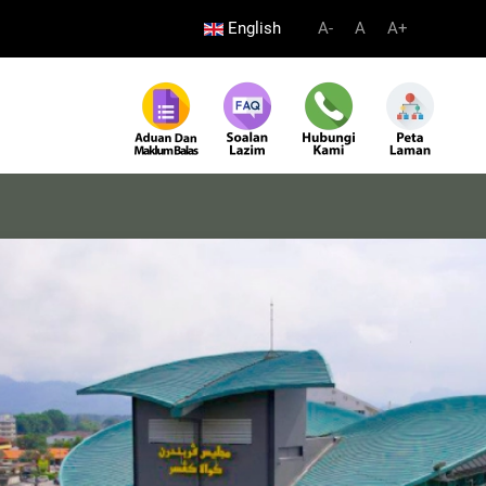
English
A-
A
A+