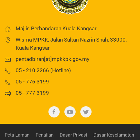
Majlis Perbandaran Kuala Kangsar
Wisma MPKK, Jalan Sultan Nazrin Shah, 33000,
Kuala Kangsar
pentadbiran[at]mpkkpk.gov.my
05 - 210 2266 (Hotline)
05 - 776 3199
05 - 777 3199
Peta Laman
Penafian
Dasar Privasi
Dasar Keselamatan