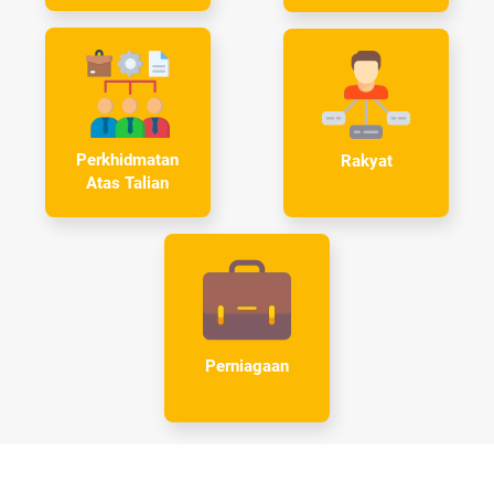
Perkhidmatan
Rakyat
Atas Talian
Perniagaan