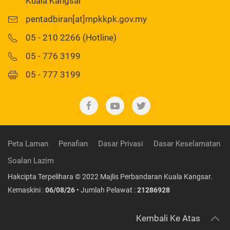
Kuala Kangsar
pentadbiran[at]mpkkpk.gov.my
05 - 210 2266 (Hotline)
05 - 776 3199
05 - 777 3199
Peta Laman
Penafian
Dasar Privasi
Dasar Keselamatan
Soalan Lazim
Hakcipta Terpelihara © 2022 Majlis Perbandaran Kuala Kangsar.
Kemaskini :
06/08/26
• Jumlah Pelawat :
21286928
Kembali Ke Atas